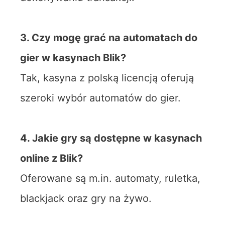
3. Czy mogę grać na automatach do
gier w kasynach Blik?
Tak, kasyna z polską licencją oferują
szeroki wybór automatów do gier.
4. Jakie gry są dostępne w kasynach
online z Blik?
Oferowane są m.in. automaty, ruletka,
blackjack oraz gry na żywo.