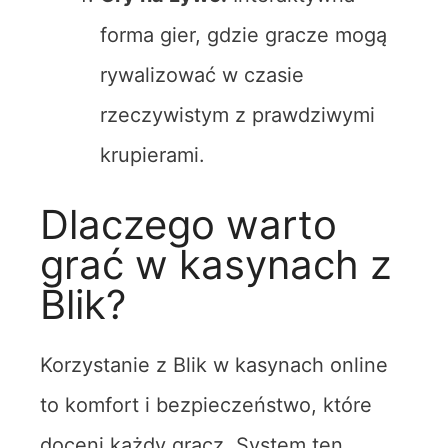
forma gier, gdzie gracze mogą
rywalizować w czasie
rzeczywistym z prawdziwymi
krupierami.
Dlaczego warto
grać w kasynach z
Blik?
Korzystanie z Blik w kasynach online
to komfort i bezpieczeństwo, które
doceni każdy gracz. System ten