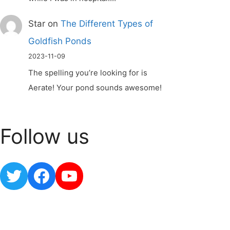
Star
on
The Different Types of
Goldfish Ponds
2023-11-09
The spelling you’re looking for is
Aerate! Your pond sounds awesome!
Follow us
Twitter
Facebook
YouTube