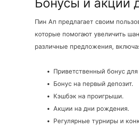
Бонусы и акции 
Пин Ап предлагает своим пользо
которые помогают увеличить шан
различные предложения, включа
Приветственный бонус для 
Бонус на первый депозит.
Кэшбэк на проигрыши.
Акции на дни рождения.
Регулярные турниры и кон