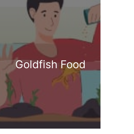
Goldfish Food