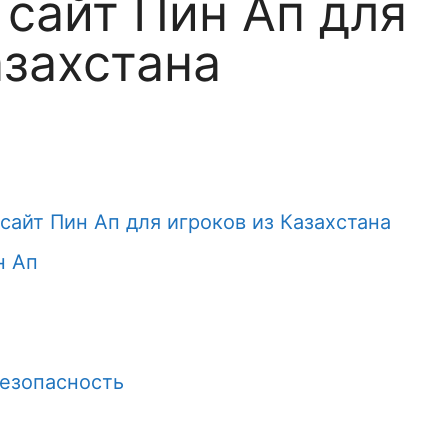
сайт Пин Ап для
азахстана
сайт Пин Ап для игроков из Казахстана
н Ап
безопасность