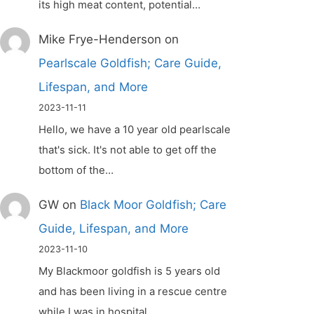
its high meat content, potential…
Mike Frye-Henderson
on
Pearlscale Goldfish; Care Guide,
Lifespan, and More
2023-11-11
Hello, we have a 10 year old pearlscale
that's sick. It's not able to get off the
bottom of the…
GW
on
Black Moor Goldfish; Care
Guide, Lifespan, and More
2023-11-10
My Blackmoor goldfish is 5 years old
and has been living in a rescue centre
while I was in hospital.…