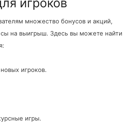
для игроков
вателям множество бонусов и акций,
сы на выигрыш. Здесь вы можете найти
я:
новых игроков.
курсные игры.