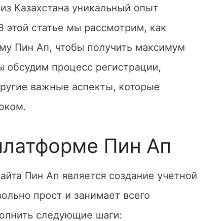
 из Казахстана уникальный опыт
В этой статье мы рассмотрим, как
му Пин Ап, чтобы получить максимум
Мы обсудим процесс регистрации,
другие важные аспекты, которые
оком.
платформе Пин Ап
айта Пин Ап является создание учетной
вольно прост и занимает всего
полнить следующие шаги: