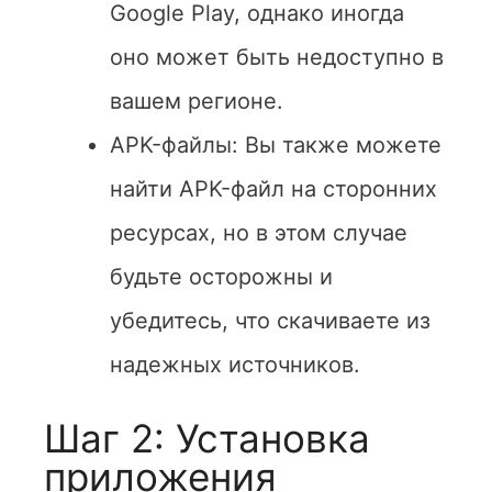
Google Play, однако иногда
оно может быть недоступно в
вашем регионе.
APK-файлы: Вы также можете
найти APK-файл на сторонних
ресурсах, но в этом случае
будьте осторожны и
убедитесь, что скачиваете из
надежных источников.
Шаг 2: Установка
приложения