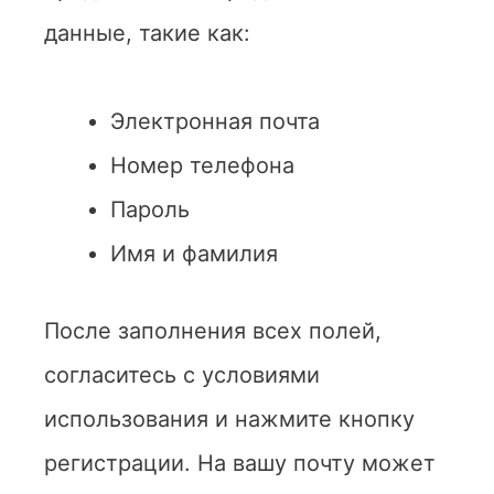
данные, такие как:
Электронная почта
Номер телефона
Пароль
Имя и фамилия
После заполнения всех полей,
согласитесь с условиями
использования и нажмите кнопку
регистрации. На вашу почту может