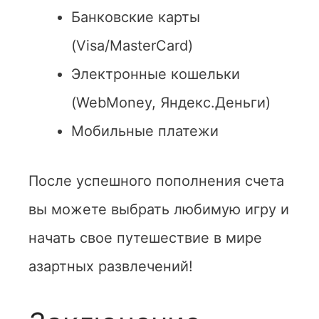
Банковские карты
(Visa/MasterCard)
Электронные кошельки
(WebMoney, Яндекс.Деньги)
Мобильные платежи
После успешного пополнения счета
вы можете выбрать любимую игру и
начать свое путешествие в мире
азартных развлечений!