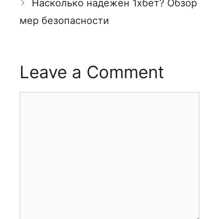
Насколько надежен 1хбет? Обзор
мер безопасности
Leave a Comment
Comment