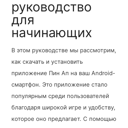
руководство
для
начинающих
В этом руководстве мы рассмотрим,
как скачать и установить
приложение Пин Ап на ваш Android-
смартфон. Это приложение стало
популярным среди пользователей
благодаря широкой игре и удобству,
которое оно предлагает. С помощью