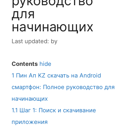
руководство
для
начинающих
by
Contents
hide
1
Пин Ап KZ скачать на Android
смартфон: Полное руководство для
начинающих
1.1
Шаг 1: Поиск и скачивание
приложения