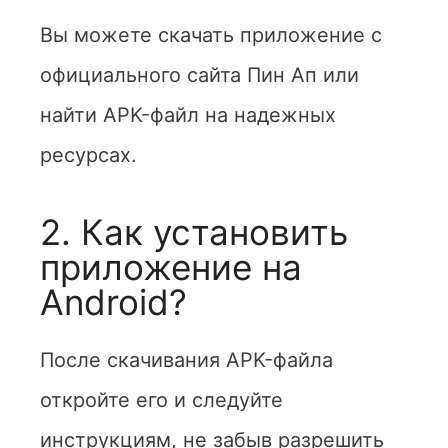
Вы можете скачать приложение с
официального сайта Пин Ап или
найти APK-файл на надежных
ресурсах.
2. Как установить
приложение на
Android?
После скачивания APK-файла
откройте его и следуйте
инструкциям, не забыв разрешить