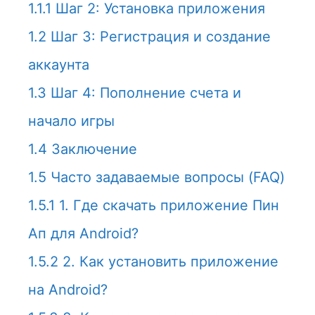
1.1.1
Шаг 2: Установка приложения
1.2
Шаг 3: Регистрация и создание
аккаунта
1.3
Шаг 4: Пополнение счета и
начало игры
1.4
Заключение
1.5
Часто задаваемые вопросы (FAQ)
1.5.1
1. Где скачать приложение Пин
Ап для Android?
1.5.2
2. Как установить приложение
на Android?