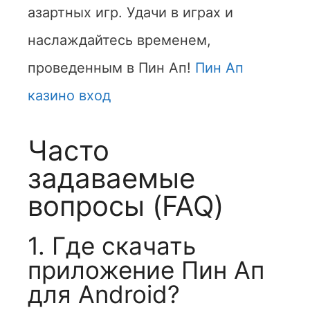
азартных игр. Удачи в играх и
наслаждайтесь временем,
проведенным в Пин Ап!
Пин Ап
казино вход
Часто
задаваемые
вопросы (FAQ)
1. Где скачать
приложение Пин Ап
для Android?