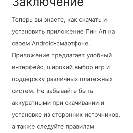
Заключение
Теперь вы знаете, как скачать и
установить приложение Пин Ап на
своем Android-смартфоне.
Приложение предлагает удобный
интерфейс, широкий выбор игр и
поддержку различных платежных
систем. Не забывайте быть
аккуратными при скачивании и
установке из сторонних источников,
а также следуйте правилам