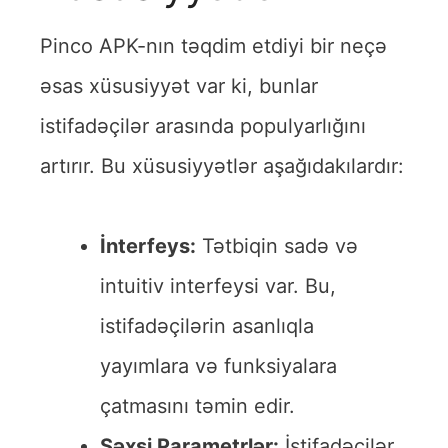
Pinco APK-nın təqdim etdiyi bir neçə
əsas xüsusiyyət var ki, bunlar
istifadəçilər arasında populyarlığını
artırır. Bu xüsusiyyətlər aşağıdakılardır:
İnterfeys:
Tətbiqin sadə və
intuitiv interfeysi var. Bu,
istifadəçilərin asanlıqla
yayımlara və funksiyalara
çatmasını təmin edir.
Şəxsi Parametrlər:
İstifadəçilər