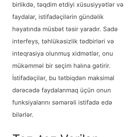
birlikdə, təqdim etdiyi xüsusiyyətlər və
faydalar, istifadəçilərin gündəlik
həyatında müsbət təsir yaradır. Sadə
interfeys, təhlükəsizlik tədbirləri və
inteqrasiya olunmuş xidmətlər, onu
mükəmməl bir seçim halına gətirir.
İstifadəçilər, bu tətbiqdən maksimal
dərəcədə faydalanmaq üçün onun
funksiyalarını səmərəli istifadə edə
bilərlər.