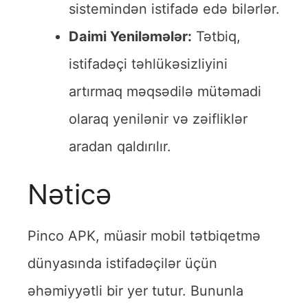
sistemindən istifadə edə bilərlər.
Daimi Yeniləmələr:
Tətbiq,
istifadəçi təhlükəsizliyini
artırmaq məqsədilə mütəmadi
olaraq yenilənir və zəifliklər
aradan qaldırılır.
Nəticə
Pinco APK, müasir mobil tətbiqetmə
dünyasında istifadəçilər üçün
əhəmiyyətli bir yer tutur. Bununla