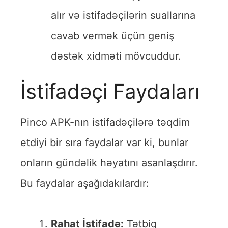
alır və istifadəçilərin suallarına
cavab vermək üçün geniş
dəstək xidməti mövcuddur.
İstifadəçi Faydaları
Pinco APK-nın istifadəçilərə təqdim
etdiyi bir sıra faydalar var ki, bunlar
onların gündəlik həyatını asanlaşdırır.
Bu faydalar aşağıdakılardır:
Rahat İstifadə:
Tətbiq