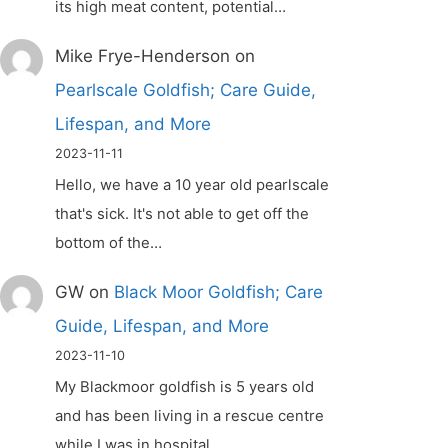
its high meat content, potential…
Mike Frye-Henderson
on
Pearlscale Goldfish; Care Guide,
Lifespan, and More
2023-11-11
Hello, we have a 10 year old pearlscale
that's sick. It's not able to get off the
bottom of the…
GW
on
Black Moor Goldfish; Care
Guide, Lifespan, and More
2023-11-10
My Blackmoor goldfish is 5 years old
and has been living in a rescue centre
while I was in hospital.…