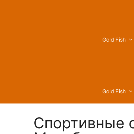
Skip
to
content
Gold Fish
Gold Fish
Спортивные 