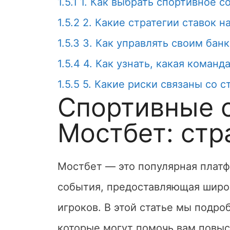
1.5.1
1. Как выбрать спортивное с
1.5.2
2. Какие стратегии ставок 
1.5.3
3. Как управлять своим бан
1.5.4
4. Как узнать, какая команд
1.5.5
5. Какие риски связаны со с
Спортивные 
Мостбет: стр
Мостбет — это популярная платф
события, предоставляющая широ
игроков. В этой статье мы подро
которые могут помочь вам повыс