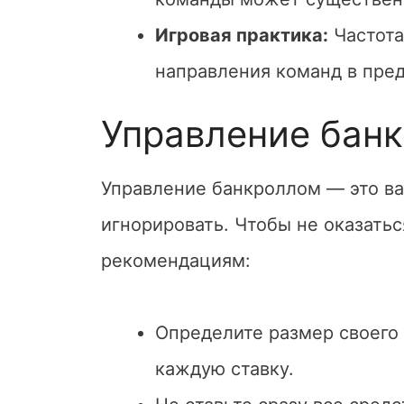
Игровая практика:
Частота
направления команд в пре
Управление бан
Управление банкроллом — это ва
игнорировать. Чтобы не оказатьс
рекомендациям:
Определите размер своего 
каждую ставку.