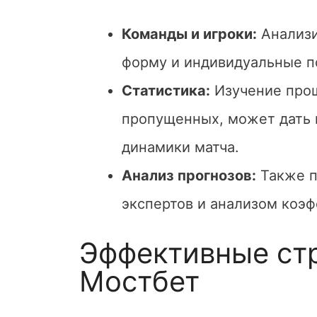
Команды и игроки:
Анализи
форму и индивидуальные п
Статистика:
Изучение прош
пропущенных, может дать 
динамики матча.
Анализ прогнозов:
Также п
экспертов и анализом коэ
Эффективные стр
Мостбет