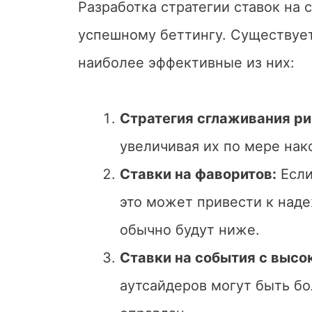
Разработка стратегии ставок на 
успешному беттингу. Существуе
наиболее эффективные из них:
Стратегия сглаживания ри
увеличивая их по мере нак
Ставки на фаворитов:
Если
это может привести к над
обычно будут ниже.
Ставки на события с выс
аутсайдеров могут быть бо