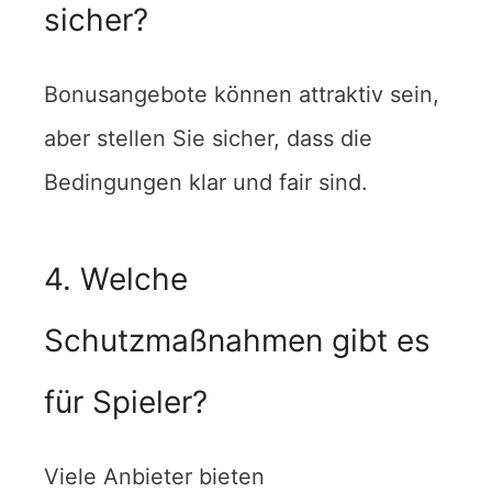
sicher?
Bonusangebote können attraktiv sein,
aber stellen Sie sicher, dass die
Bedingungen klar und fair sind.
4. Welche
Schutzmaßnahmen gibt es
für Spieler?
Viele Anbieter bieten