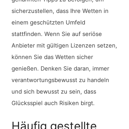
sicherzustellen, dass Ihre Wetten in
einem geschützten Umfeld
stattfinden. Wenn Sie auf seriöse
Anbieter mit gültigen Lizenzen setzen,
können Sie das Wetten sicher
genießen. Denken Sie daran, immer
verantwortungsbewusst zu handeln
und sich bewusst zu sein, dass
Glücksspiel auch Risiken birgt.
Häufig gestellte