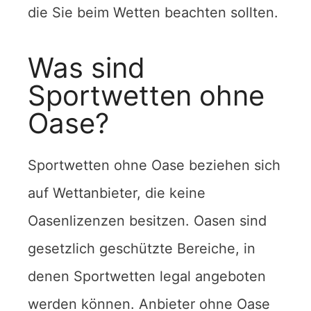
die Sie beim Wetten beachten sollten.
Was sind
Sportwetten ohne
Oase?
Sportwetten ohne Oase beziehen sich
auf Wettanbieter, die keine
Oasenlizenzen besitzen. Oasen sind
gesetzlich geschützte Bereiche, in
denen Sportwetten legal angeboten
werden können. Anbieter ohne Oase